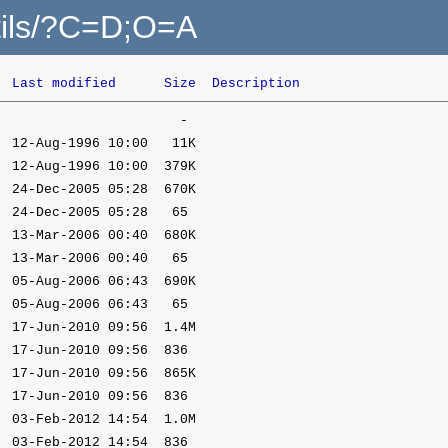
utils/?C=D;O=A
Last modified
Size
Description