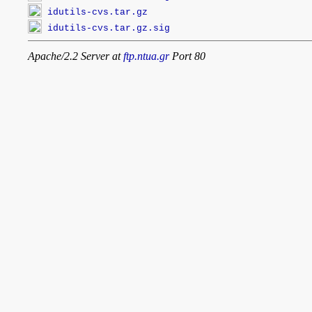
idutils-cvs.tar.gz
idutils-cvs.tar.gz.sig
Apache/2.2 Server at
ftp.ntua.gr
Port 80