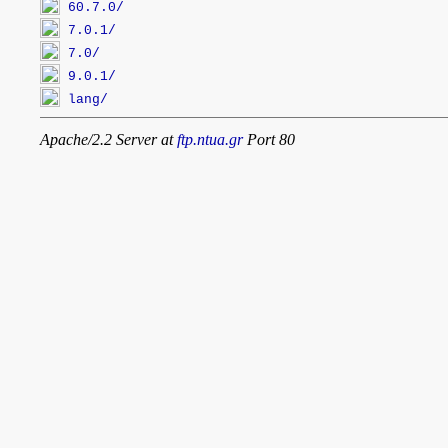
60.7.0/
7.0.1/
7.0/
9.0.1/
lang/
Apache/2.2 Server at
ftp.ntua.gr
Port 80